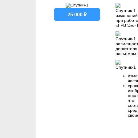
25 000 ₽
изменений
при работе
«ГРВ Эко-Т
размещает
держателя 
разъемом 
изме
часо
сра
изоб
посл
что
соот
сре
свой