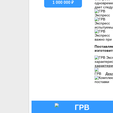
1 000 000 ₽
одновремен
дает след
испытуемы
важно при
Поставляе
изготовит
характери
Дек