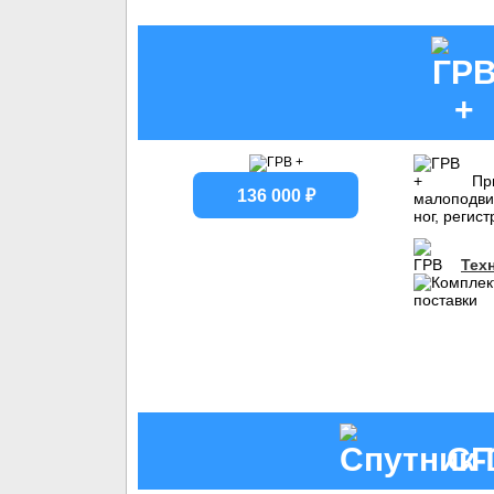
При
136 000 ₽
малоподви
ног, регис
Тех
СП