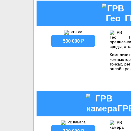
Г
П
500 000 ₽
предназна
среды, а т
Комплекс 
компьютер
точках, ре
онлайн ре
ГР