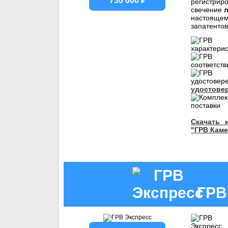
730 000 ₽
регистрир
свечение
настоящем
запатентов
удостове
Скачать 
"ГРВ Каме
ГРВ